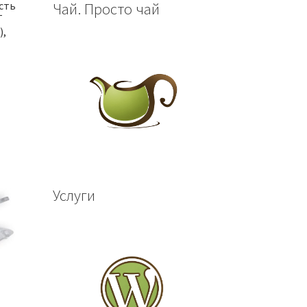
сть
Чай. Просто чай
Т
),
Услуги