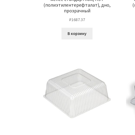
(полиэтилентерефталат), дно,
(
прозрачный
₽
1687.37
В корзину