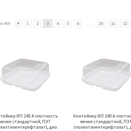
з 459
1
2
3
4
5
6
…
20
21
22
тейнер ИП 240 А плотность
Контейнер ИП 240 А плотн
менее стандартной, ПЭТ
менее стандартной, ПЭ
олиэтилентерефталат), дно
(полиэтилентерефталат), 