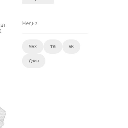
Медиа
ПЭТ
),
MAX
TG
VK
Дзен