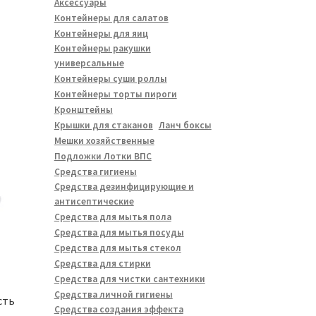
Аксессуары
Контейнеры для салатов
Контейнеры для яиц
Контейнеры ракушки
универсальные
Контейнеры суши роллы
Контейнеры торты пироги
Кронштейны
Крышки для стаканов
Ланч боксы
Мешки хозяйственные
Подложки Лотки ВПС
Средства гигиены
Средства дезинфицирующие и
антисептические
Средства для мытья пола
Средства для мытья посуды
Средства для мытья стекол
Средства для стирки
Средства для чистки сантехники
Средства личной гигиены
сть
Средства создания эффекта