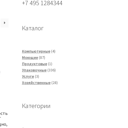
+7 495 1284344
Каталог
4
Компьютерные
4
87
товара
Моющие
87
товаров
1
Продуктовые
1
товар
336
Упаковочные
336
3
товаров
Услуги
3
товара
28
Хозяйственные
28
товаров
Категории
ость
Т
дно,