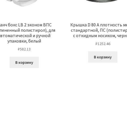
анч бокс LB 2 эконом ВПС
Крышка D 80 А плотность м
пененный полистирол), для
стандартной, ПС (полистир
автоматической и ручной
с откидным носиком, чер
упаковки, белый
₽
1252.46
₽
582.13
В корзину
В корзину