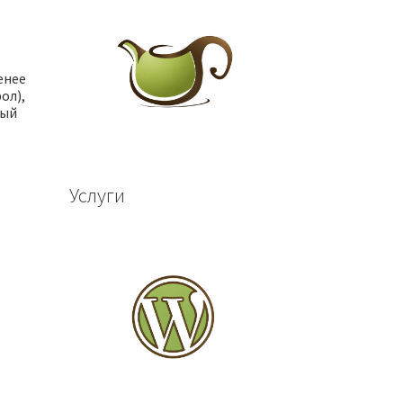
енее
ол),
ный
Услуги