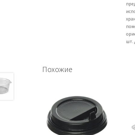
пре
исп
хран
пом
ори
шт. 
Похожие