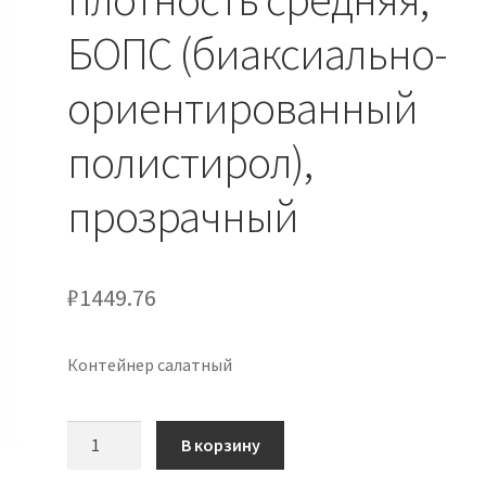
БОПС (биаксиально-
ориентированный
полистирол),
прозрачный
₽
1449.76
Контейнер салатный
Количество
В корзину
товара