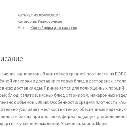
Контейнер
ИПК
500
Артикул:
4930500030107
Категория:
Упаковочные
АВ
Метка:
Контейнеры для салатов
плотность
средняя,
БОПС
(биаксиально-
исание
ориентированный
полистирол),
прозрачный
начение: одноразовый контейнер средней плотности из БОПС
ёжной упаковки и доставки готовых блюд в ресторанах, стол
ервисах доставки еды. Применяется: для полноценных порций
рых блюд, салатов, мясных блюд с гарниром, макаронных изде
апеканок объёмом 500 мл. Особенности: средняя плотность «АВ
чительно усиливает жёсткость стенок, обеспечивая надёжную
ранность блюда при доставке; форма подходит для большинс
ндартных упаковочных линий. Упаковка: короб. Меры