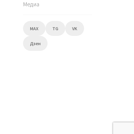
Медиа
MAX
TG
VK
Дзен