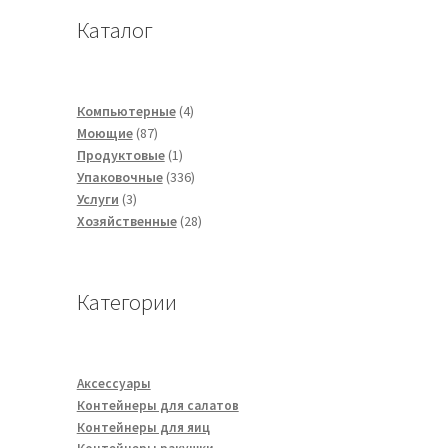
Каталог
4
Компьютерные
4
87
товара
Моющие
87
товаров
1
Продуктовые
1
товар
336
Упаковочные
336
3
товаров
Услуги
3
товара
28
Хозяйственные
28
товаров
Категории
Аксессуары
Контейнеры для салатов
Контейнеры для яиц