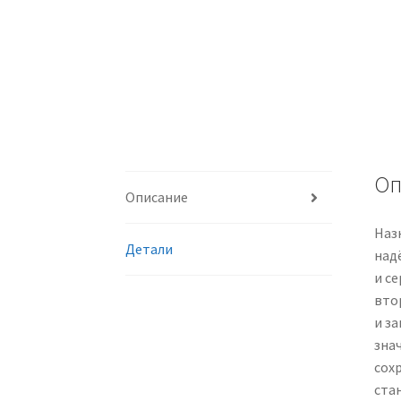
Оп
Описание
Наз
Детали
над
и с
вто
и з
зна
сох
ста