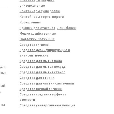
Контейнеры ракушки
универсальные
Контейнеры суши роллы
Контейнеры торты пироги
Кронштейны
Крышки для стаканов
Ланч боксы
Мешки хозяйственные
Подложки Лотки ВПС
Средства гигиены
Средства дезинфицирующие и
антисептические
Средства для мытья пола
 для
Средства для мытья посуды
Средства для мытья стекол
овых
Средства для стирки
Средства для чистки сантехники
лий
Средства личной гигиены
»
Средства создания эффекта
свежести
тва
Средства универсальные моющие