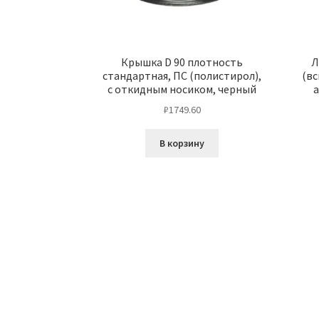
Крышка D 90 плотность
Л
стандартная, ПС (полистирол),
(вс
с откидным носиком, черный
₽
1749.60
В корзину