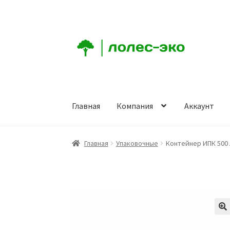
Перейти
Перейти
к
к
навигации
содержимому
Главная
Компания
Аккаунт
Главная
Компания
Аккаунт
Заказ
Корзина
К
Главная
Упаковочные
Контейнер ИПК 500