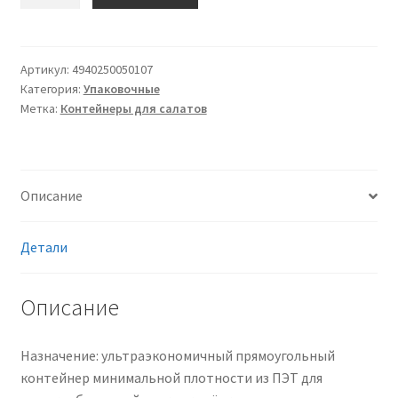
товара
Контейнер
ИПР
250
Артикул:
4940250050107
Категория:
Упаковочные
АВС
Метка:
Контейнеры для салатов
плотность
минимальная,
ПЭТ
(полиэтилентерефталат),
Описание
прозрачный
Детали
Описание
Назначение: ультраэкономичный прямоугольный
контейнер минимальной плотности из ПЭТ для