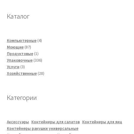
Каталог
4
Компьютерные
4
87
товара
Моющие
87
товаров
1
Продуктовые
1
товар
336
Упаковочные
336
3
товаров
Услуги
3
товара
28
Хозяйственные
28
товаров
Категории
Аксессуары
Контейнеры для салатов
Контейнеры для яиц
Контейнеры ракушки универсальные