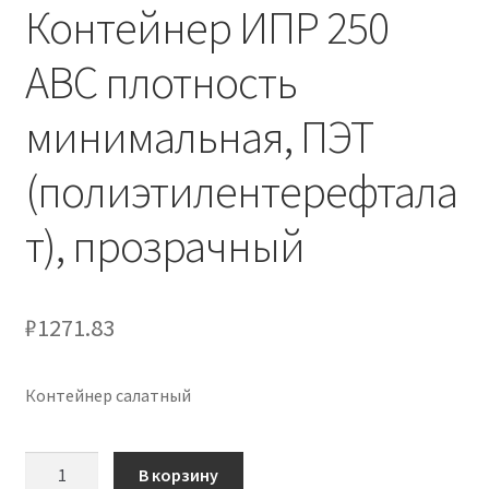
Контейнер ИПР 250
АВС плотность
минимальная, ПЭТ
(полиэтилентерефтала
т), прозрачный
₽
1271.83
Контейнер салатный
Количество
В корзину