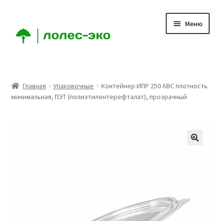
Перейти
Перейти
Меню
к
к
навигации
содержимому
Главная
Главная
Упаковочные
Контейнер ИПР 250 АВС плотность
минимальная, ПЭТ (полиэтилентерефталат), прозрачный
Компания
Доставка
Условия
Аккаунт
Заказ