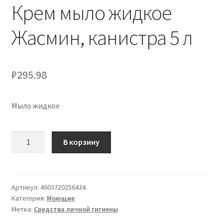
Крем мыло жидкое
Жасмин, канистра 5 л
₽
295.98
Мыло жидкое
Количество
В корзину
товара
Крем
мыло
жидкое
Артикул:
4603720256434
Категория:
Моющие
Жасмин,
Метка:
Средства личной гигиены
канистра