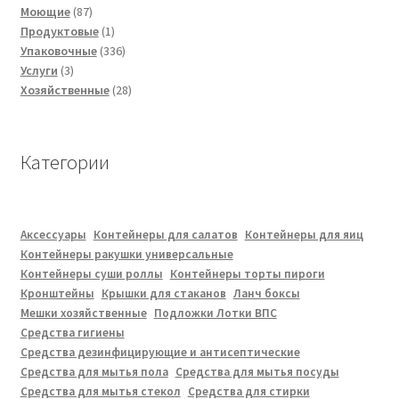
87
товара
Моющие
87
товаров
1
Продуктовые
1
товар
336
Упаковочные
336
3
товаров
Услуги
3
товара
28
Хозяйственные
28
товаров
Категории
Аксессуары
Контейнеры для салатов
Контейнеры для яиц
Контейнеры ракушки универсальные
Контейнеры суши роллы
Контейнеры торты пироги
Кронштейны
Крышки для стаканов
Ланч боксы
Мешки хозяйственные
Подложки Лотки ВПС
Средства гигиены
Средства дезинфицирующие и антисептические
Средства для мытья пола
Средства для мытья посуды
Средства для мытья стекол
Средства для стирки