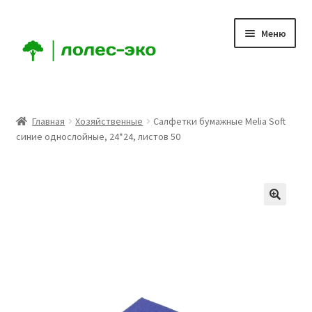
Перейти
Перейти
Меню
к
к
навигации
содержимому
Главная
Главная
Хозяйственные
Салфетки бумажные Melia Soft
синие однослойные, 24*24, листов 50
Компания
Доставка
Условия
Аккаунт
Заказ