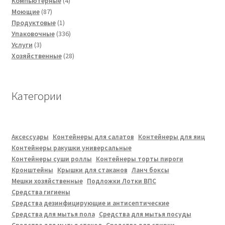
Компьютерные
4
87
товара
Моющие
87
товаров
1
Продуктовые
1
товар
336
Упаковочные
336
3
товаров
Услуги
3
товара
28
Хозяйственные
28
товаров
Категории
Аксессуары
Контейнеры для салатов
Контейнеры для яиц
Контейнеры ракушки универсальные
Контейнеры суши роллы
Контейнеры торты пироги
Кронштейны
Крышки для стаканов
Ланч боксы
Мешки хозяйственные
Подложки Лотки ВПС
Средства гигиены
Средства дезинфицирующие и антисептические
Средства для мытья пола
Средства для мытья посуды