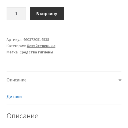
Количество
В корзину
товара
Салфетки
бумажные
Melia
Артикул:
4603720914938
Категория:
Хозяйственные
Soft
Метка:
Средства гигиены
синие
однослойные,
24*24,
листов
Описание
50
Детали
Описание