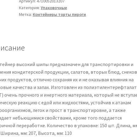
ИП
Артикул:
4710052013207
Категория:
Упаковочные
52
Метка:
Контейнеры торты пироги
плотность
стандартная,
ПЭТ
(полиэтилентерефталат),
исание
шипы,
прозрачный
тейнер высокий шипы предназначен для транспортировки и
нения кондитерской продукции, салатов, вторых блюд, снеков
их продуктов, отлично сохраняя их и не оказывая влияния на
совые качества и запах. Изготовлен из полиэтилентерефталат
Т) очень прочного и инертного материала, который не вступа
ическую реакцию с едой или жидкостями, устойчив к атакам
роорганизмов, легок и прост в транспортировке, а также
адает небьющимися свойствами, кроме того поддается
ичной переработке. Количество в упаковке: 150 шт. Длина, мм
 Ширина, мм: 207, Высота, мм: 110