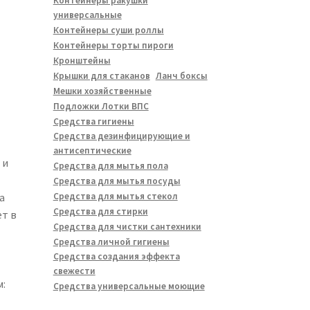
Контейнеры ракушки
универсальные
Контейнеры суши роллы
Контейнеры торты пироги
Кронштейны
Крышки для стаканов
Ланч боксы
Мешки хозяйственные
Подложки Лотки ВПС
Средства гигиены
Средства дезинфицирующие и
антисептические
 и
Средства для мытья пола
Средства для мытья посуды
Средства для мытья стекол
а
Средства для стирки
ет в
Средства для чистки сантехники
Средства личной гигиены
Средства создания эффекта
свежести
:
Средства универсальные моющие