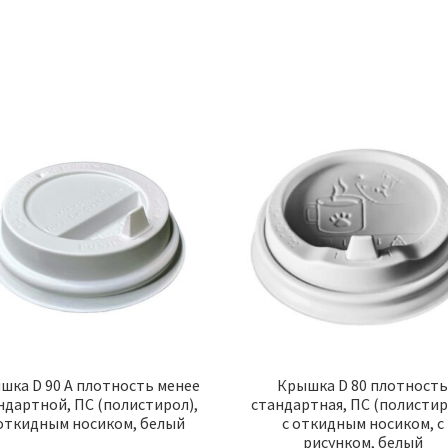
шка D 90 А плотность менее
Крышка D 80 плотност
ндартной, ПС (полистирол),
стандартная, ПС (полистир
 откидным носиком, белый
с откидным носиком, с
рисунком, белый