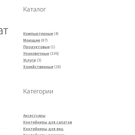
Каталог
ат
4
Компьютерные
4
87
товара
Моющие
87
товаров
1
Продуктовые
1
товар
336
Упаковочные
336
3
товаров
Услуги
3
товара
28
Хозяйственные
28
товаров
Категории
Аксессуары
Контейнеры для салатов
Контейнеры для яиц