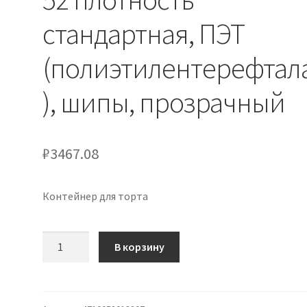
стандартная, ПЭТ
(полиэтилентерефтал
), шипы, прозрачный
₽
3467.08
Контейнер для торта
Количество
В корзину
товара
Контейнер
высокий