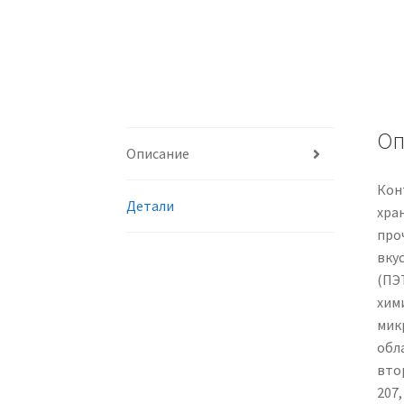
Оп
Описание
Кон
Детали
хра
проч
вку
(ПЭ
хим
мик
обл
втор
207,