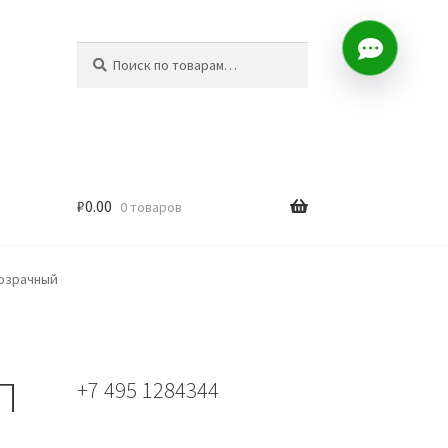
Искать:
Поиск
₽
0.00
0 товаров
розрачный
П
+7 495 1284344