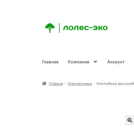
Перейти
Перейти
к
к
навигации
содержимому
Главная
Компания
Аккаунт
Главная
Компания
Аккаунт
Заказ
Корзина
К
Главная
Упаковочные
Контейнер высокий 