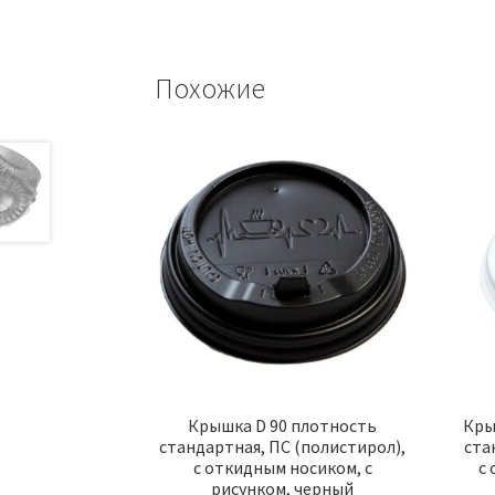
Похожие
Крышка D 90 плотность
Кры
стандартная, ПС (полистирол),
ста
с откидным носиком, с
с
рисунком, черный