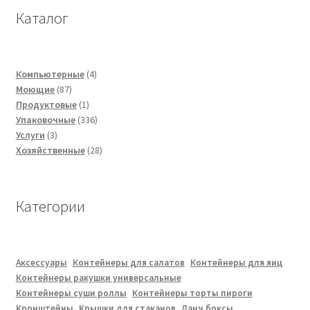
Каталог
4
Компьютерные
4
87
товара
Моющие
87
товаров
1
Продуктовые
1
товар
336
Упаковочные
336
3
товаров
Услуги
3
товара
28
Хозяйственные
28
товаров
Категории
Аксессуары
Контейнеры для салатов
Контейнеры для яиц
Контейнеры ракушки универсальные
Контейнеры суши роллы
Контейнеры торты пироги
Кронштейны
Крышки для стаканов
Ланч боксы