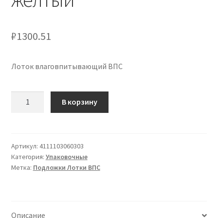
₽
1300.51
Лоток влаговпитывающий ВПС
Количество
В корзину
товара
Лоток
F
3
Артикул:
4111103060303
Категория:
Упаковочные
влаговпитывающий
Метка:
Подложки Лотки ВПС
без
технологии
коатинг
ВПС
Описание