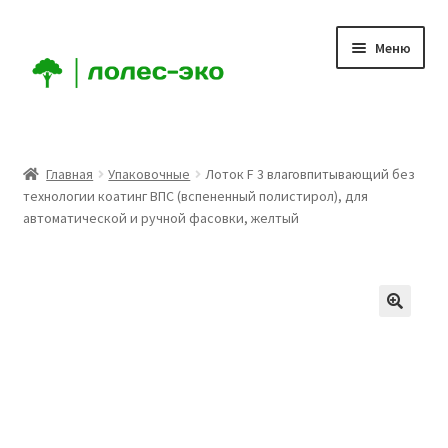
Перейти
Перейти
Меню
к
к
навигации
содержимому
Главная
Главная
Упаковочные
Лоток F 3 влаговпитывающий без
технологии коатинг ВПС (вспененный полистирол), для
Компания
автоматической и ручной фасовки, желтый
Доставка
Условия
Аккаунт
Заказ