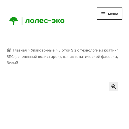
Перейти
Перейти
Меню
к
к
навигации
содержимому
Главная
Главная
Упаковочные
Лоток S 2 с технологией коатинг
ВПС (вспененный полистирол), для автоматической фасовки,
Компания
белый
Доставка
Условия
Аккаунт
Заказ