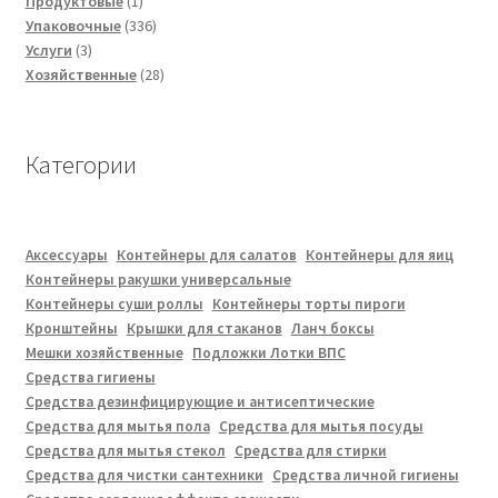
товаров
1
Продуктовые
1
товар
336
Упаковочные
336
3
товаров
Услуги
3
товара
28
Хозяйственные
28
товаров
Категории
Аксессуары
Контейнеры для салатов
Контейнеры для яиц
Контейнеры ракушки универсальные
Контейнеры суши роллы
Контейнеры торты пироги
Кронштейны
Крышки для стаканов
Ланч боксы
Мешки хозяйственные
Подложки Лотки ВПС
Средства гигиены
Средства дезинфицирующие и антисептические
Средства для мытья пола
Средства для мытья посуды
Средства для мытья стекол
Средства для стирки
Средства для чистки сантехники
Средства личной гигиены