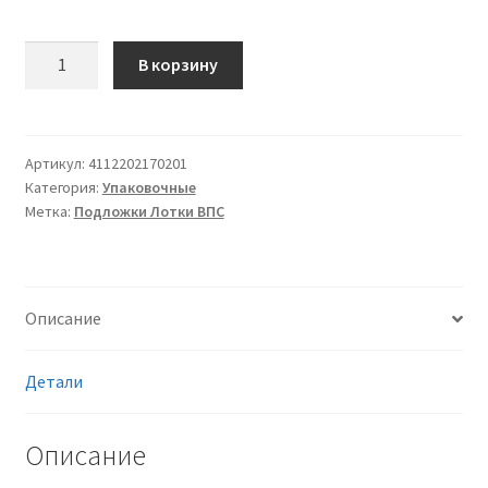
Количество
В корзину
товара
Лоток
S
2
Артикул:
4112202170201
Категория:
Упаковочные
с
Метка:
Подложки Лотки ВПС
технологией
коатинг
ВПС
(вспененный
Описание
полистирол),
для
автоматической
Детали
фасовки,
белый
Описание