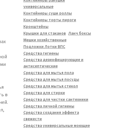
Контейнеры ракушки
универсальные
Контейнеры суши роллы
Контейнеры торты пироги
Кронштейны
Крышки для стаканов
Ланч боксы
Мешки хозяйственные
рах
Подложки Лотки ВПС
Средства гигиены
ной
Средства дезинфицирующие и
ыми
антисептические
Средства для мытья пола
Средства для мытья посуды
Средства для мытья стекол
ья
Средства для стирки
ть в
Средства для чистки сантехники
чей.
Средства личной гигиены
л,
Средства создания эффекта
свежести
Средства универсальные моющие