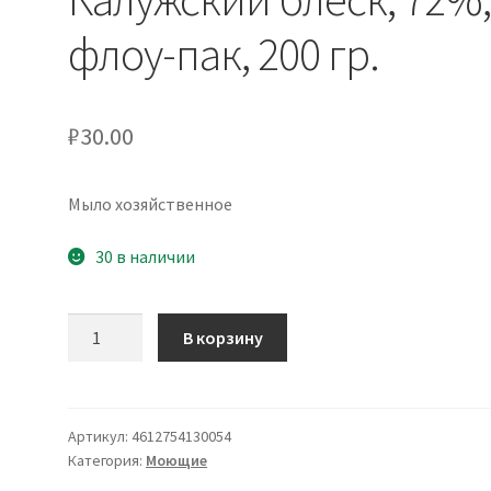
флоу-пак, 200 гр.
₽
30.00
Мыло хозяйственное
30 в наличии
Количество
В корзину
товара
Мыло
хозяйственное
Калужский
Артикул:
4612754130054
Категория:
Моющие
блеск,
72%,