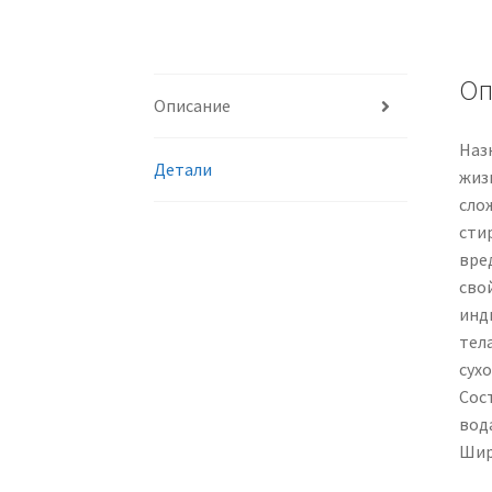
Оп
Описание
Наз
Детали
жизн
слож
сти
вре
сво
инд
тела
сух
Сос
вода
Шири