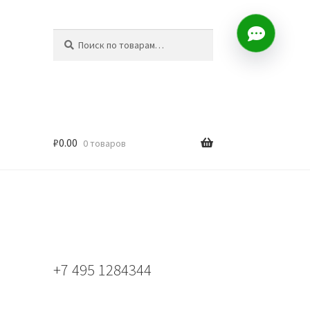
Искать:
Поиск
₽
0.00
0 товаров
+7 495 1284344
,