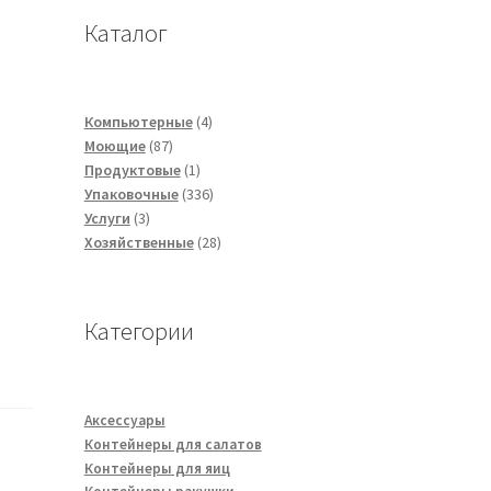
Каталог
4
Компьютерные
4
87
товара
Моющие
87
товаров
1
Продуктовые
1
товар
336
Упаковочные
336
3
товаров
Услуги
3
товара
28
Хозяйственные
28
товаров
Категории
Аксессуары
Контейнеры для салатов
Контейнеры для яиц