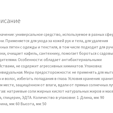
флоу-
пак,
200
исание
гр.
начение: универсальное средство, используемое в разных сфе
и. Применяется: для ухода за кожей рук и тела, для удаления
ных пятен с одежды и текстиля, в том числе подходит для руч
рки, очищает кафель, сантехнику, помогает бороться с садов
дителями. Особенности: обладает антибактериальными
йствами, не содержит агрессивных химикатов. Упаковка:
ивидуальная. Меры предосторожности: не применять для мыт
 и волос, избегать попадания в глаза. Условия хранения: храни
ом месте, защищённом от влаги, вдали от прямых солнечных лу
тав: натриевые соли жирных кислот натуральных жиров и масе
, глицерин, ЭДТА. Количество в упаковке: 1. Длина, мм: 90
на, мм: 60 Высота, мм: 50