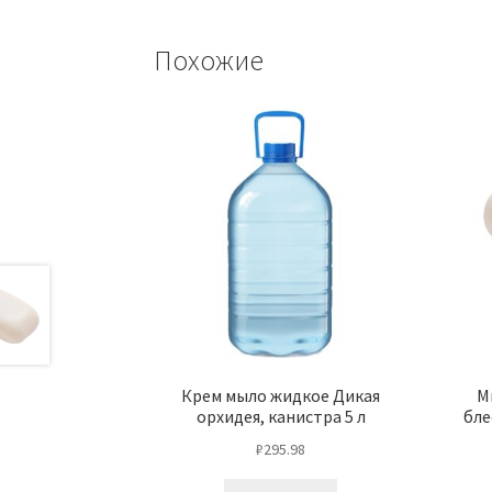
Похожие
Крем мыло жидкое Дикая
М
орхидея, канистра 5 л
бле
₽
295.98