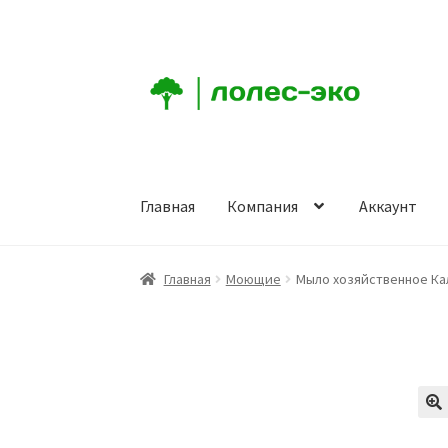
Перейти
Перейти
к
к
навигации
содержимому
Главная
Компания
Аккаунт
Главная
Компания
Аккаунт
Заказ
Корзина
К
Главная
Моющие
Мыло хозяйственное Кал