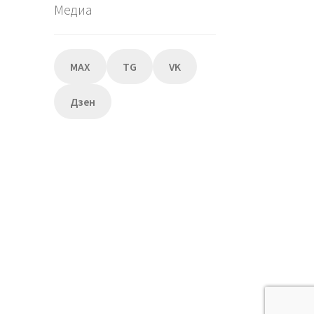
Медиа
MAX
TG
VK
Дзен