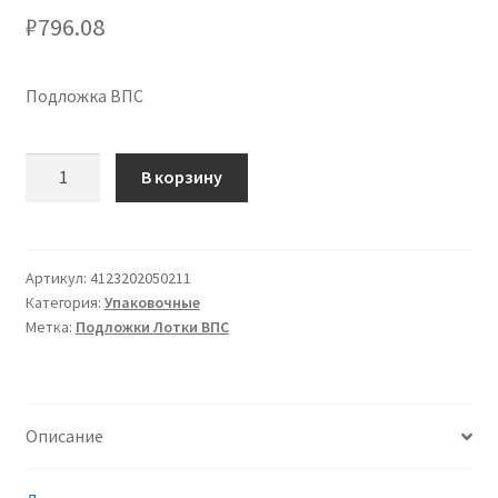
₽
796.08
Подложка ВПС
Количество
В корзину
товара
Подложка
Е
2
Артикул:
4123202050211
Категория:
Упаковочные
А
Метка:
Подложки Лотки ВПС
плотность
менее
стандартной,
ВПС
Описание
(вспененный
полистирол),