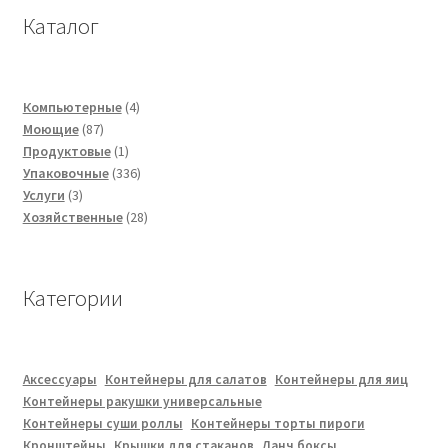
Каталог
4
Компьютерные
4
87
товара
Моющие
87
товаров
1
Продуктовые
1
товар
336
Упаковочные
336
3
товаров
Услуги
3
товара
28
Хозяйственные
28
товаров
Категории
Аксессуары
Контейнеры для салатов
Контейнеры для яиц
Контейнеры ракушки универсальные
Контейнеры суши роллы
Контейнеры торты пироги
Кронштейны
Крышки для стаканов
Ланч боксы