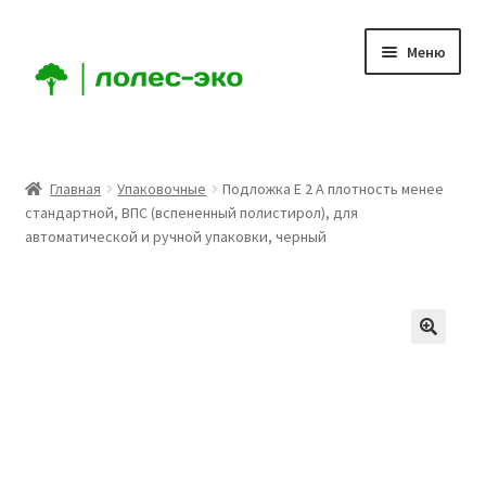
Перейти
Перейти
Меню
к
к
навигации
содержимому
Главная
Главная
Упаковочные
Подложка Е 2 А плотность менее
стандартной, ВПС (вспененный полистирол), для
Компания
автоматической и ручной упаковки, черный
Доставка
Условия
Аккаунт
Заказ