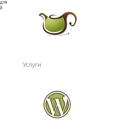
 для
й
Услуги