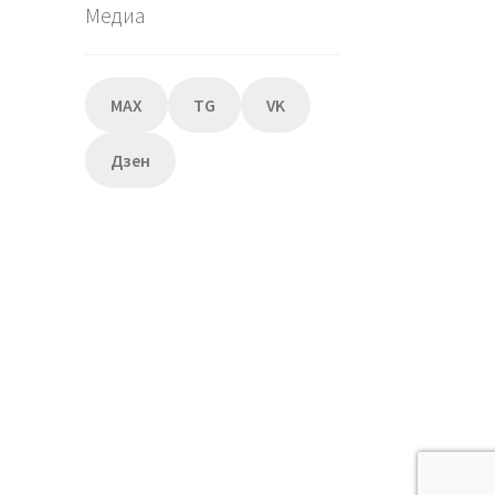
Медиа
MAX
TG
VK
Дзен