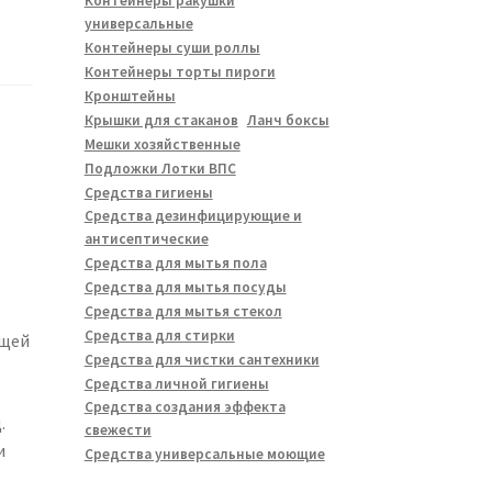
Контейнеры ракушки
универсальные
Контейнеры суши роллы
Контейнеры торты пироги
Кронштейны
Крышки для стаканов
Ланч боксы
Мешки хозяйственные
Подложки Лотки ВПС
Средства гигиены
Средства дезинфицирующие и
антисептические
Средства для мытья пола
Средства для мытья посуды
Средства для мытья стекол
Средства для стирки
ощей
Средства для чистки сантехники
Средства личной гигиены
Средства создания эффекта
.
свежести
и
Средства универсальные моющие