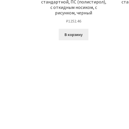
стандартной, ПС (полистирол),
ста
с откидным носиком, с
рисунком, черный
₽
1252.46
В корзину