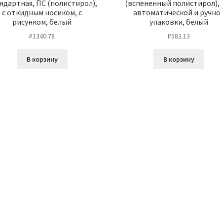
ндартная, ПС (полистирол),
(вспененный полистирол),
с откидным носиком, с
автоматической и ручно
рисунком, белый
упаковки, белый
₽
1340.78
₽
582.13
В корзину
В корзину