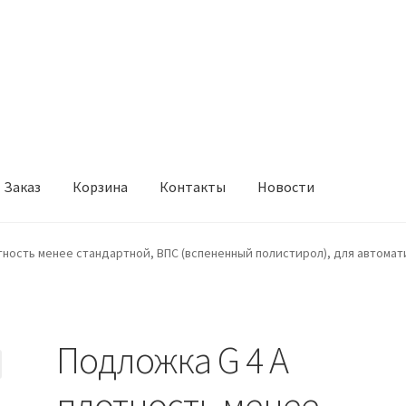
Заказ
Корзина
Контакты
Новости
онтакты
Новости
тность менее стандартной, ВПС (вспененный полистирол), для автома
Подложка G 4 А
плотность менее