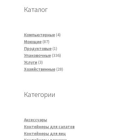
Каталог
4
Компьютерные
4
87
товара
Моющие
87
товаров
1
Продуктовые
1
товар
336
Упаковочные
336
3
товаров
Услуги
3
товара
28
Хозяйственные
28
товаров
Категории
Аксессуары
Контейнеры для салатов
Контейнеры для яиц