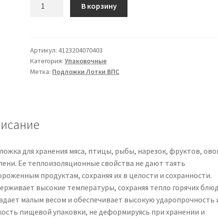
Количество
В корзину
товара
Подложка
G
4
Артикул:
4123204070403
Категория:
Упаковочные
А
Метка:
Подложки Лотки ВПС
плотность
менее
стандартной,
ВПС
исание
(вспененный
полистирол),
для
ложка для хранения мяса, птицы, рыбы, нарезок, фруктов, ов
автоматической
елени. Ее теплоизоляционные свойства не дают таять
упаковки,
ороженным продуктам, сохраняя их в целости и сохранности.
желтый
ерживает высокие температуры, сохраняя тепло горячих блюд
адает малым весом и обеспечивает высокую ударопрочность 
кость пищевой упаковки, не деформируясь при хранении и