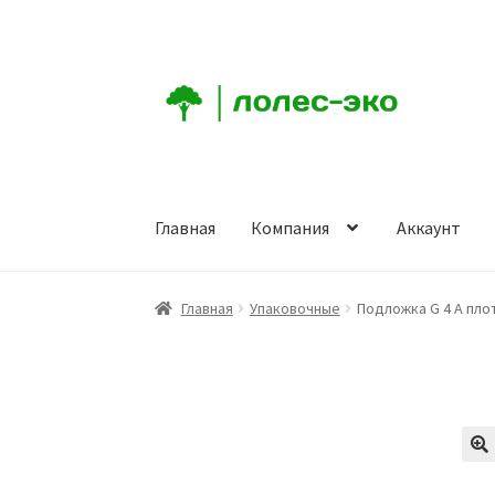
Перейти
Перейти
к
к
навигации
содержимому
Главная
Компания
Аккаунт
Главная
Компания
Аккаунт
Заказ
Корзина
К
Главная
Упаковочные
Подложка G 4 А пло