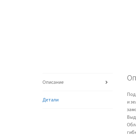
Оп
Описание
Под
Детали
и з
зам
Выд
Обл
гиб