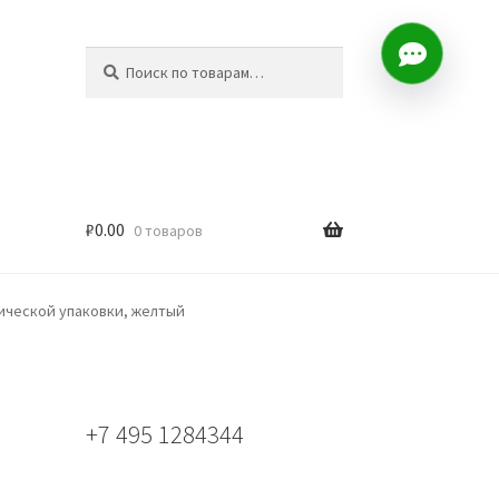
Искать:
Поиск
₽
0.00
0 товаров
тической упаковки, желтый
+7 495 1284344