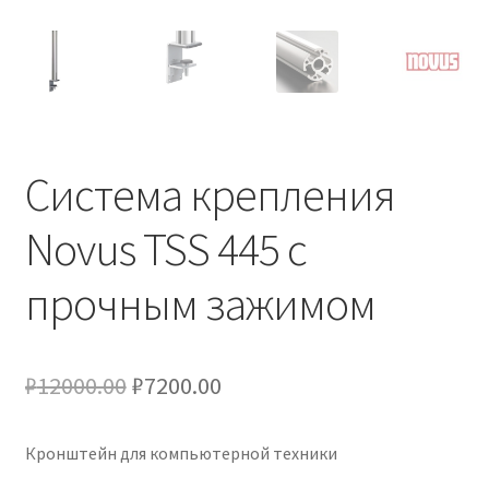
Система крепления
Novus TSS 445 с
прочным зажимом
Первоначальная
Текущая
₽
12000.00
₽
7200.00
цена
цена:
Кронштейн для компьютерной техники
составляла
₽7200.00.