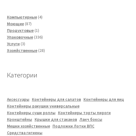
4
Компьютерные
4
87
товара
Моющие
87
товаров
1
Продуктовые
1
товар
336
Упаковочные
336
3
товаров
Услуги
3
товара
28
Хозяйственные
28
товаров
Категории
Аксессуары
Контейнеры для салатов
Контейнеры для яиц
Контейнеры ракушки универсальные
Контейнеры суши роллы
Контейнеры торты пироги
Кронштейны
Крышки для стаканов
Ланч боксы
Мешки хозяйственные
Подложки Лотки ВПС
Средства гигиены