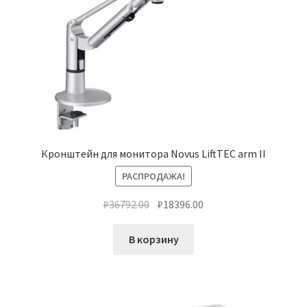
Кронштейн для монитора Novus LiftTEC arm II
РАСПРОДАЖА!
Первоначальная
Текущая
₽
36792.00
₽
18396.00
цена
цена:
составляла
₽18396.00.
В корзину
₽36792.00.