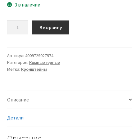
₽12000.00.
3 в наличии
Количество
В корзину
товара
Система
крепления
Novus
Артикул:
4009729027974
Категория:
Компьютерные
TSS
Метка:
Кронштейны
445
с
прочным
зажимом
Описание
Детали
Описание