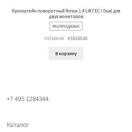
Кронштейн поворотный Novus 1.4 LiftTEC I Dual для
двух мониторов
РАСПРОДАЖА!
Первоначальная
Текущая
₽
27200.00
₽
16320.00
цена
цена:
составляла
₽16320.00.
В корзину
₽27200.00.
+7 495 1284344
Каталог