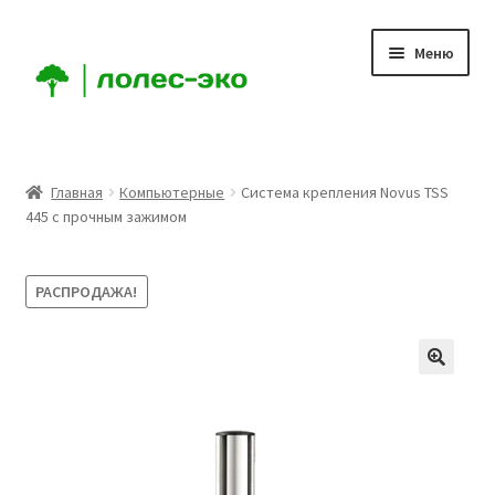
Перейти
Перейти
Меню
к
к
навигации
содержимому
Главная
Главная
Компьютерные
Система крепления Novus TSS
445 с прочным зажимом
Компания
Доставка
РАСПРОДАЖА!
Условия
Аккаунт
Заказ