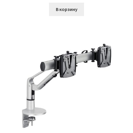
цена
цена:
составляла
₽2940.00.
В корзину
₽4900.00.