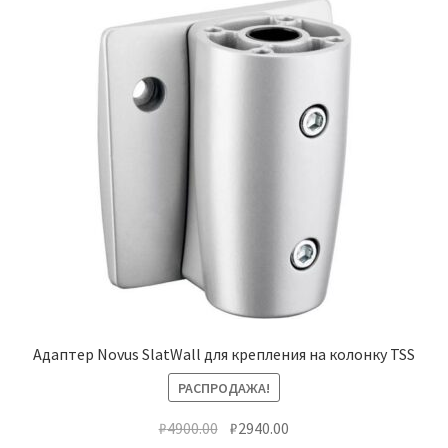
Адаптер Novus SlatWall для крепления на колонку TSS
РАСПРОДАЖА!
Первоначальная
Текущая
₽
4900.00
₽
2940.00