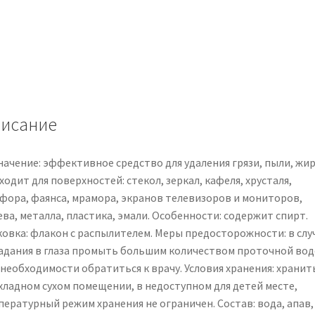
Весна,
0.75
л
исание
начение: эффективное средство для удаления грязи, пыли, жир
одит для поверхностей: стекол, зеркал, кафеля, хрусталя,
фора, фаянса, мрамора, экранов телевизоров и мониторов,
ва, металла, пластика, эмали. Особенности: содержит спирт.
ковка: флакон с распылителем. Меры предосторожности: в слу
адания в глаза промыть большим количеством проточной вод
 необходимости обратиться к врачу. Условия хранения: хранит
хладном сухом помещении, в недоступном для детей месте,
пературный режим хранения не ограничен. Состав: вода, апав,