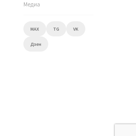
Медиа
MAX
TG
VK
Дзен