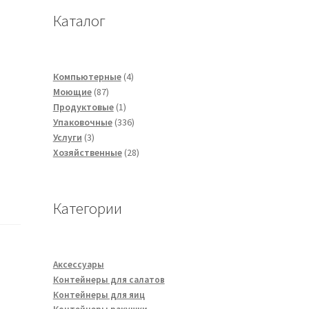
Каталог
4
Компьютерные
4
87
товара
Моющие
87
товаров
1
Продуктовые
1
товар
336
Упаковочные
336
3
товаров
Услуги
3
товара
28
Хозяйственные
28
товаров
Категории
Аксессуары
Контейнеры для салатов
Контейнеры для яиц