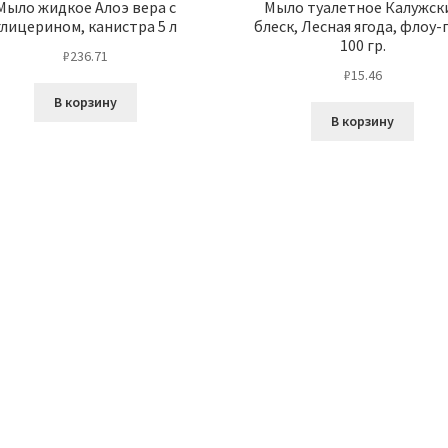
Мыло жидкое Алоэ вера с
Мыло туалетное Калужск
глицерином, канистра 5 л
блеск, Лесная ягода, флоу-
100 гр.
₽
236.71
₽
15.46
В корзину
В корзину