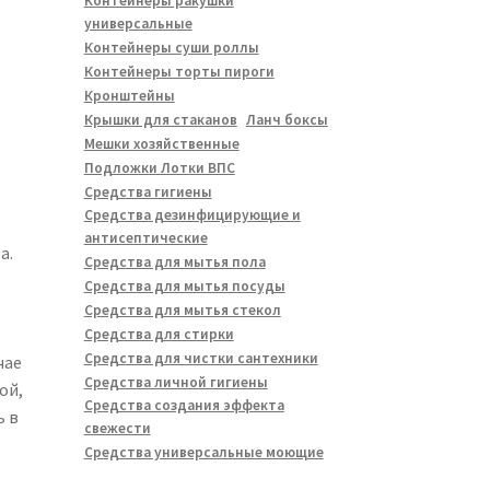
Контейнеры ракушки
универсальные
Контейнеры суши роллы
Контейнеры торты пироги
Кронштейны
Крышки для стаканов
Ланч боксы
Мешки хозяйственные
Подложки Лотки ВПС
Средства гигиены
Средства дезинфицирующие и
антисептические
а.
Средства для мытья пола
Средства для мытья посуды
Средства для мытья стекол
Средства для стирки
Средства для чистки сантехники
чае
Средства личной гигиены
ой,
Средства создания эффекта
ь в
свежести
Средства универсальные моющие