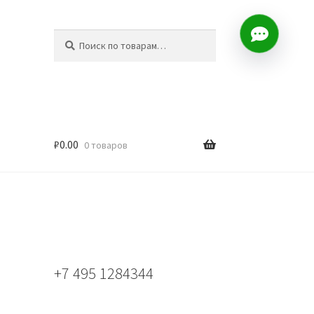
Искать:
Поиск
₽
0.00
0 товаров
+7 495 1284344
,