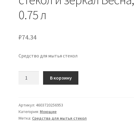
0.75 л
₽
74.34
Средство для мытья стекол
Количество
В корзину
товара
Средство
для
мытья
Артикул:
4603720256953
Категория:
Моющие
стекол
Метка:
Средства для мытья стекол
и
зеркал