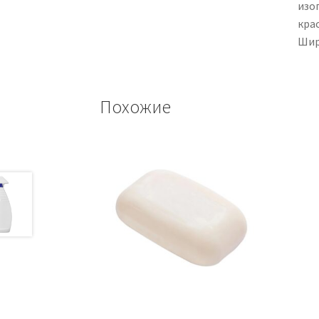
изо
крас
Шири
Похожие