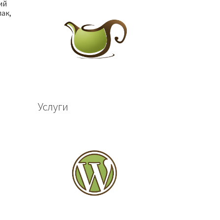
ий
пак,
Услуги