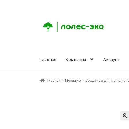
Перейти
Перейти
к
к
навигации
содержимому
Главная
Компания
Аккаунт
Главная
Компания
Аккаунт
Заказ
Корзина
К
Главная
Моющие
Средство для мытья стек