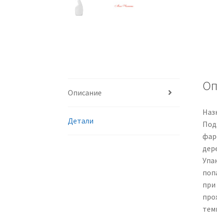
Оп
Описание
Наз
Детали
Подх
фар
дере
Упа
поп
при
про
тем