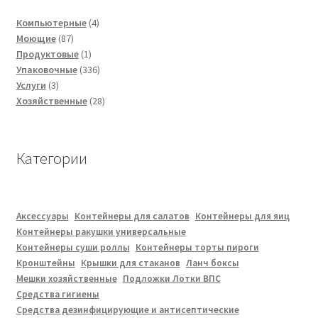
4
Компьютерные
4
87
товара
Моющие
87
товаров
1
Продуктовые
1
товар
336
Упаковочные
336
3
товаров
Услуги
3
товара
28
Хозяйственные
28
товаров
Категории
Аксессуары
Контейнеры для салатов
Контейнеры для яиц
Контейнеры ракушки универсальные
Контейнеры суши роллы
Контейнеры торты пироги
Кронштейны
Крышки для стаканов
Ланч боксы
Мешки хозяйственные
Подложки Лотки ВПС
Средства гигиены
Средства дезинфицирующие и антисептические