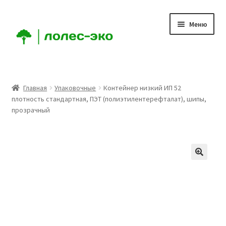
Перейти
Перейти
Меню
к
к
навигации
содержимому
Главная
Главная
Упаковочные
Контейнер низкий ИП 52
плотность стандартная, ПЭТ (полиэтилентерефталат), шипы,
Компания
прозрачный
Доставка
Условия
Аккаунт
Заказ