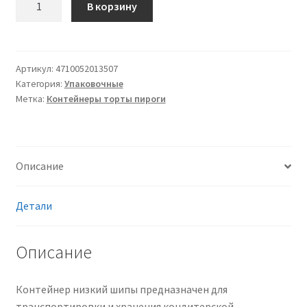
В корзину
товара
Контейнер
низкий
ИП
Артикул:
4710052013507
Категория:
Упаковочные
52
Метка:
Контейнеры торты пироги
плотность
стандартная,
ПЭТ
(полиэтилентерефталат),
Описание
шипы,
прозрачный
Детали
Описание
Контейнер низкий шипы предназначен для
транспортировки и хранения кондитерской