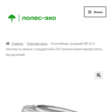
Перейти
Перейти
Меню
к
к
навигации
содержимому
Главная
Главная
Упаковочные
Контейнер средний ИП 52 А
плотность менее стандартной, ПЭТ (полиэтилентерефталат),
Компания
прозрачный
Доставка
Условия
Аккаунт
Заказ