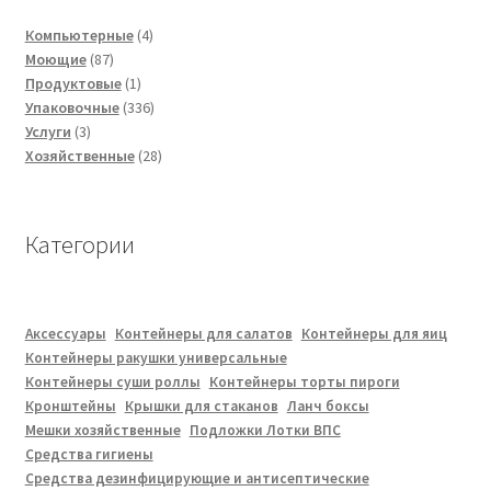
4
Компьютерные
4
87
товара
Моющие
87
товаров
1
Продуктовые
1
товар
336
Упаковочные
336
3
товаров
Услуги
3
товара
28
Хозяйственные
28
товаров
Категории
Аксессуары
Контейнеры для салатов
Контейнеры для яиц
Контейнеры ракушки универсальные
Контейнеры суши роллы
Контейнеры торты пироги
Кронштейны
Крышки для стаканов
Ланч боксы
Мешки хозяйственные
Подложки Лотки ВПС
Средства гигиены
Средства дезинфицирующие и антисептические