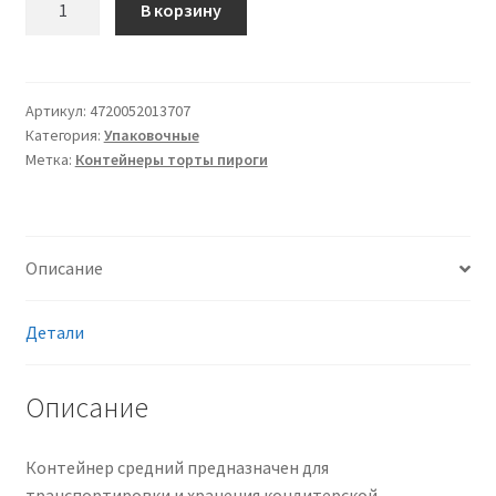
В корзину
товара
Контейнер
средний
ИП
Артикул:
4720052013707
Категория:
Упаковочные
52
Метка:
Контейнеры торты пироги
А
плотность
менее
стандартной,
Описание
ПЭТ
(полиэтилентерефталат),
прозрачный
Детали
Описание
Контейнер средний предназначен для
транспортировки и хранения кондитерской