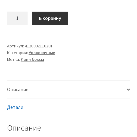
Количество
В корзину
товара
Ланч
бокс
LB
Артикул:
4120002110201
Категория:
Упаковочные
2
Метка:
Ланч боксы
эконом
ВПС
(вспененный
полистирол),
Описание
для
автоматической
и
Детали
ручной
упаковки,
Описание
белый