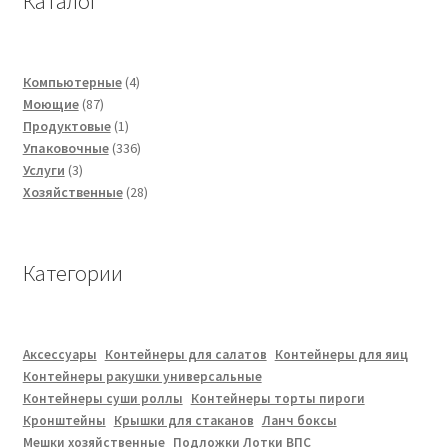
Каталог
4
Компьютерные
4
87
товара
Моющие
87
товаров
1
Продуктовые
1
товар
336
Упаковочные
336
3
товаров
Услуги
3
товара
28
Хозяйственные
28
товаров
Категории
Аксессуары
Контейнеры для салатов
Контейнеры для яиц
Контейнеры ракушки универсальные
Контейнеры суши роллы
Контейнеры торты пироги
Кронштейны
Крышки для стаканов
Ланч боксы
Мешки хозяйственные
Подложки Лотки ВПС