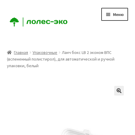
Перейти
Перейти
Меню
к
к
навигации
содержимому
Главная
Главная
Упаковочные
Ланч бокс LB 2 эконом ВПС
(вспененный полистирол), для автоматической и ручной
Компания
упаковки, белый
Доставка
Условия
Аккаунт
Заказ