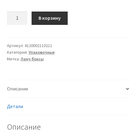
Количество
В корзину
товара
Ланч
бокс
LB
Артикул:
4120002110211
Категория:
Упаковочные
2
Метка:
Ланч боксы
эконом
ВПС
(вспененный
полистирол),
Описание
для
автоматической
и
Детали
ручной
упаковки,
Описание
черный