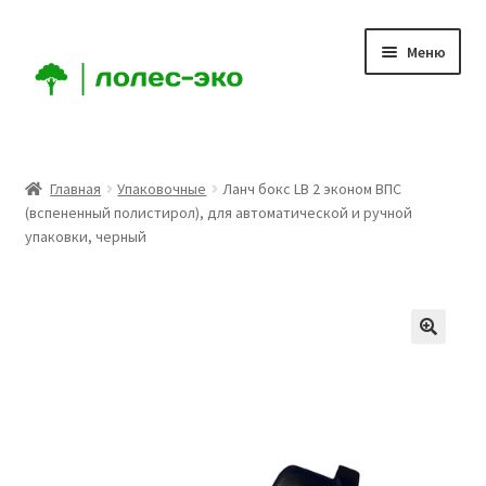
Перейти
Перейти
Меню
к
к
навигации
содержимому
Главная
Главная
Упаковочные
Ланч бокс LB 2 эконом ВПС
(вспененный полистирол), для автоматической и ручной
Компания
упаковки, черный
Доставка
Условия
Аккаунт
Заказ