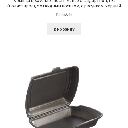
Крышка D 80 А плотность менее стандартной, ПС
(полистирол), с откидным носиком, с рисунком, черный
₽
1252.46
В корзину