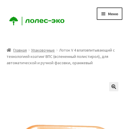
Перейти
Перейти
Меню
к
к
навигации
содержимому
Главная
Главная
Упаковочные
Лоток V 4 влаговпитывающий с
технологией коатинг ВПС (вспененный полистирол), для
Компания
автоматической и ручной фасовки, оранжевый
Доставка
Условия
Аккаунт
Заказ