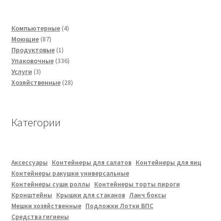
4
Компьютерные
4
87
товара
Моющие
87
товаров
1
Продуктовые
1
товар
336
Упаковочные
336
3
товаров
Услуги
3
товара
28
Хозяйственные
28
товаров
Категории
Аксессуары
Контейнеры для салатов
Контейнеры для яиц
Контейнеры ракушки универсальные
Контейнеры суши роллы
Контейнеры торты пироги
Кронштейны
Крышки для стаканов
Ланч боксы
Мешки хозяйственные
Подложки Лотки ВПС
Средства гигиены