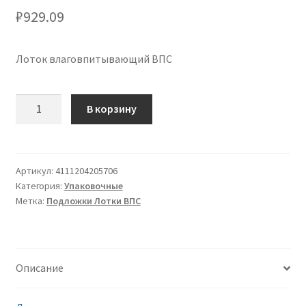
₽
929.09
Лоток влаговпитывающий ВПС
Количество
В корзину
товара
Лоток
V
4
Артикул:
4111204205706
Категория:
Упаковочные
влаговпитывающий
Метка:
Подложки Лотки ВПС
с
технологией
коатинг
ВПС
Описание
(вспененный
полистирол),