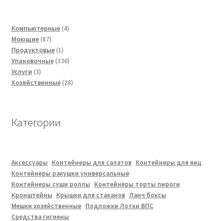
4
Компьютерные
4
87
товара
Моющие
87
товаров
1
Продуктовые
1
товар
336
Упаковочные
336
3
товаров
Услуги
3
товара
28
Хозяйственные
28
товаров
Категории
Аксессуары
Контейнеры для салатов
Контейнеры для яиц
Контейнеры ракушки универсальные
Контейнеры суши роллы
Контейнеры торты пироги
Кронштейны
Крышки для стаканов
Ланч боксы
Мешки хозяйственные
Подложки Лотки ВПС
Средства гигиены