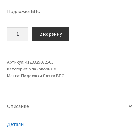
Подложка ВПС
Количество
В корзину
товара
Подложка
C
25
Артикул:
4123325032501
Категория:
Упаковочные
AB
Метка:
Подложки Лотки ВПС
плотность
средняя,
ВПС
(вспененный
Описание
полистирол),
для
автоматической
Детали
и