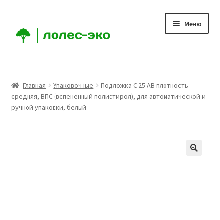
Перейти
Перейти
Меню
к
к
навигации
содержимому
Главная
Главная
Упаковочные
Подложка C 25 AB плотность
средняя, ВПС (вспененный полистирол), для автоматической и
Компания
ручной упаковки, белый
Доставка
Условия
Аккаунт
Заказ