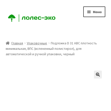
Перейти
Перейти
Меню
к
к
навигации
содержимому
Главная
Главная
Упаковочные
Подложка D 31 ABC плотность
минимальная, ВПС (вспененный полистирол), для
Компания
автоматической и ручной упаковки, черный
Доставка
Условия
Аккаунт
Заказ