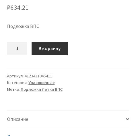
₽
634.21
Подложка ВПС
Количество
В корзину
товара
Подложка
D
31
Артикул:
4123431045411
Категория:
Упаковочные
ABC
Метка:
Подложки Лотки ВПС
плотность
минимальная,
ВПС
(вспененный
Описание
полистирол),
для