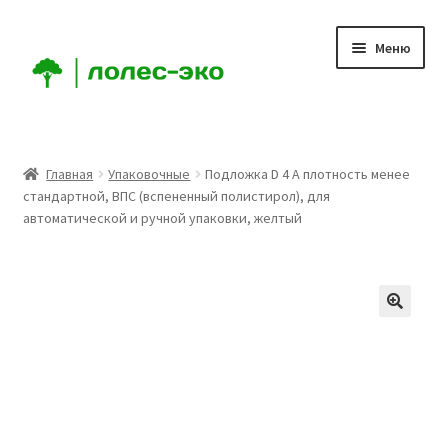
Перейти
Перейти
Меню
к
к
навигации
содержимому
Главная
Главная
Упаковочные
Подложка D 4 А плотность менее
стандартной, ВПС (вспененный полистирол), для
Компания
автоматической и ручной упаковки, желтый
Доставка
Условия
Аккаунт
Заказ