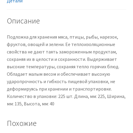
для
Детали
автоматической
и
Описание
ручной
упаковки,
Подложка для хранения мяса, птицы, рыбы, нарезок,
желтый
фруктов, овощей и зелени. Ее теплоизоляционные
свойства не дают таять замороженным продуктам,
сохраняя их в целости и сохранности. Выдерживает
высокие температуры, сохраняя тепло горячих блюд.
Обладает малым весом и обеспечивает высокую
ударопрочность и гибкость пищевой упаковки, не
деформируясь при хранении и транспортировке.
Количество в упаковке: 225 шт. Длина, мм: 225, Ширина,
мм: 135, Высота, мм: 40
Похожие