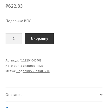
₽
622.33
Подложка ВПС
Количество
В корзину
товара
Подложка
D
4
Артикул:
4123204040403
Категория:
Упаковочные
А
Метка:
Подложки Лотки ВПС
плотность
менее
стандартной,
ВПС
Описание
(вспененный
полистирол),