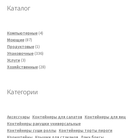
Каталог
4
Компьютерные
4
87
товара
Моющие
87
товаров
1
Продуктовые
1
товар
336
Упаковочные
336
3
товаров
Услуги
3
товара
28
Хозяйственные
28
товаров
Категории
Аксессуары
Контейнеры для салатов
Контейнеры для яиц
Контейнеры ракушки универсальные
Контейнеры суши роллы
Контейнеры торты пироги
Кронштейны
Крышки для стаканов
Ланч боксы