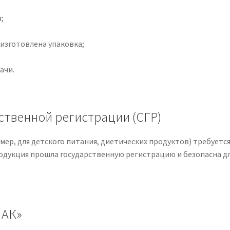
;
 изготовлена упаковка;
ачи.
рственной регистрации (СГР)
ер, для детского питания, диетических продуктов) требуетс
одукция прошла государственную регистрацию и безопасна д
НАК»