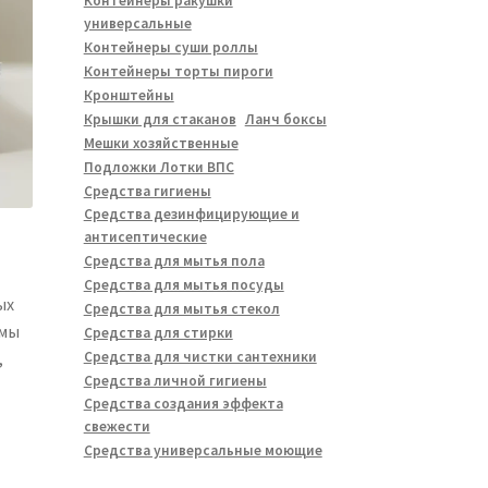
Контейнеры ракушки
универсальные
Контейнеры суши роллы
Контейнеры торты пироги
Кронштейны
Крышки для стаканов
Ланч боксы
Мешки хозяйственные
Подложки Лотки ВПС
Средства гигиены
Средства дезинфицирующие и
антисептические
Средства для мытья пола
Средства для мытья посуды
ых
Средства для мытья стекол
 мы
Средства для стирки
Средства для чистки сантехники
,
Средства личной гигиены
Средства создания эффекта
свежести
Средства универсальные моющие