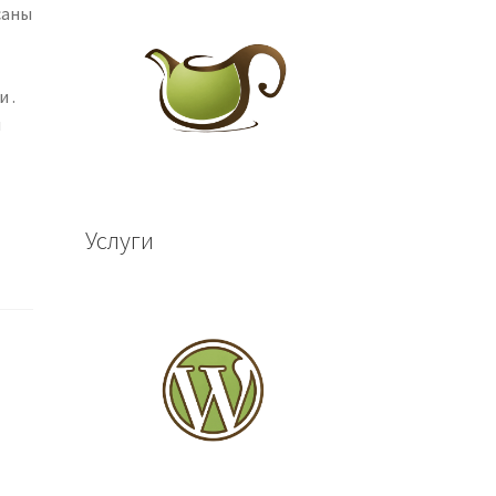
саны
 .
м
Услуги
и