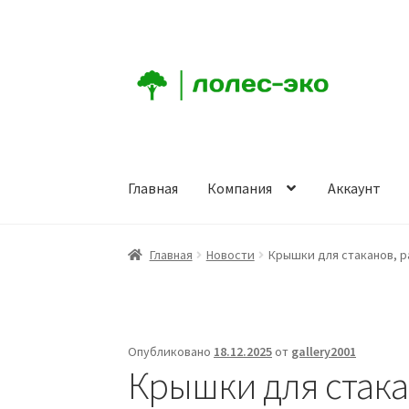
Перейти
Перейти
к
к
навигации
содержимому
Главная
Компания
Аккаунт
Главная
Компания
Аккаунт
Заказ
Корзина
К
Главная
Новости
Крышки для стаканов, р
Опубликовано
18.12.2025
от
gallery2001
Крышки для стака