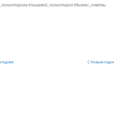
_полистирола #пищевой_полистирол #бизнес_советы
Следующая
огоднее
С Новым годом
запись: