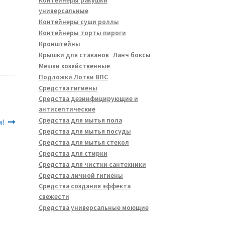
Контейнеры ракушки
универсальные
Контейнеры суши роллы
Контейнеры торты пироги
Кронштейны
Крышки для стаканов
Ланч боксы
Мешки хозяйственные
Подложки Лотки ВПС
Средства гигиены
Средства дезинфицирующие и
антисептические
Средства для мытья пола
!
Средства для мытья посуды
Средства для мытья стекол
Средства для стирки
Средства для чистки сантехники
Средства личной гигиены
Средства создания эффекта
свежести
Средства универсальные моющие