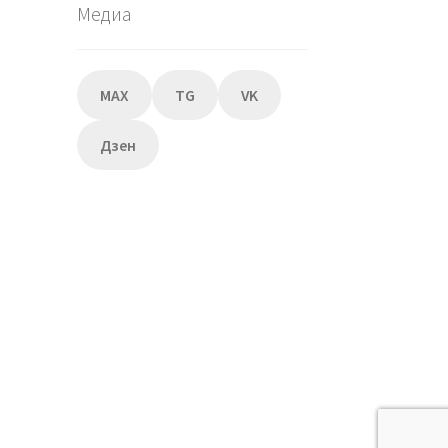
Медиа
MAX
TG
VK
Дзен