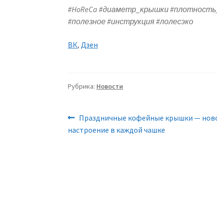
#HoReCa #диаметр_крышки #плотность
#полезное #инструкция #лолесэко
ВК
,
Дзен
Рубрика:
Новости
Навигация
Предыдущая
Праздничные кофейные крышки — нов
запись:
настроение в каждой чашке
по
записям