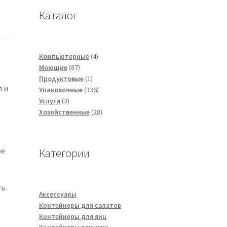
Каталог
4
Компьютерные
4
87
товара
Моющие
87
товаров
1
Продуктовые
1
л и
товар
336
Упаковочные
336
3
товаров
Услуги
3
товара
28
Хозяйственные
28
товаров
й
ое
Категории
ь.
Аксессуары
Контейнеры для салатов
Контейнеры для яиц