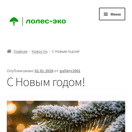
Перейти
Перейти
Меню
к
к
навигации
содержимому
Главная
Главная
Новости
С Новым годом!
Компания
Опубликовано
02.01.2026
от
gallery2001
Доставка
С Новым годом!
Условия
Аккаунт
Заказ