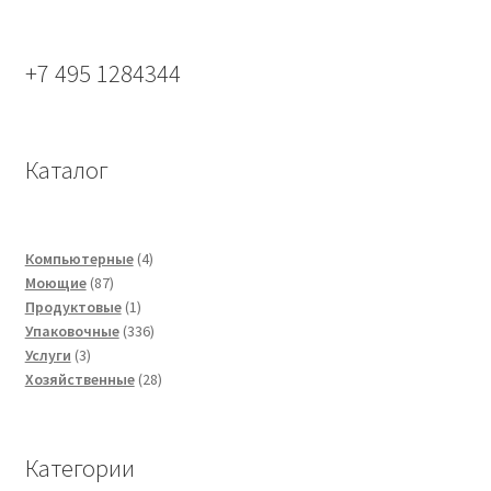
+7 495 1284344
Каталог
4
Компьютерные
4
87
товара
Моющие
87
товаров
1
Продуктовые
1
товар
336
Упаковочные
336
3
товаров
Услуги
3
товара
28
Хозяйственные
28
товаров
Категории