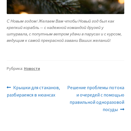
С Новым годом! Желаем Вам чтобы Новый год был как
крепкий корабль — с надежной командой друзей у
штурвала, с попутным ветром удачи в парусах и с курсом,
ведущим к самой прекрасной гавани Ваших желаний!
Рубрика:
Новости
Навигация
Предыдущая
Следующая
Крышки для стаканов,
Решение проблемы потока
запись:
запись:
разбираемся в нюансах
и очередей с помощью
по
правильной одноразовой
записям
посуды